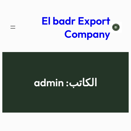
تخطى
إلى
El badr Export
المحتوى
Company
الكاتب:
admin